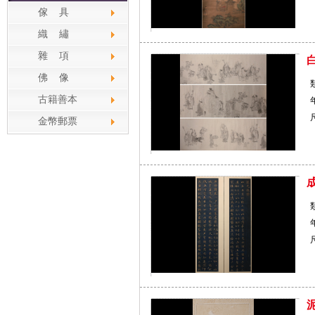
傢 具
織 繡
雜 項
佛 像
古籍善本
金幣郵票
尺