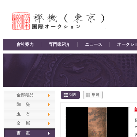
會社案內
専門家紹介
ニュース
オークシ
全部藏品
列表
縮圖
陶 瓷
玉 石
金 屬
書 畫
尺