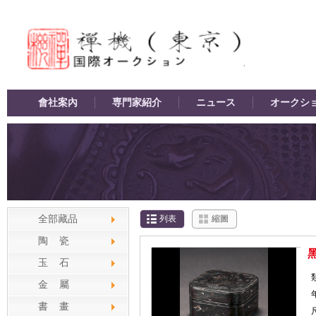
會社案內
専門家紹介
ニュース
オークシ
全部藏品
列表
縮圖
陶 瓷
玉 石
金 屬
書 畫
尺