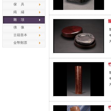
傢 具
織 繡
雜 項
佛 像
古籍善本
尺
金幣郵票
尺