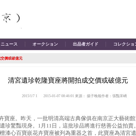
ニュース
オークション
出品者ガイド
コレクショ
成交價或破億元
清宮遺珍乾隆寶座將開拍成交價或破億元
2015/1/7 1
2015-01-07 08:46:01 來源： 揚子晚報作者：張豔宋嶠
卉寶座。
昨天，一批明清高端古典傢俱在南京正大藝術館
遺珍驚豔現身。
1
月
11
日，這批珍品將進行慈善公益拍賣
檀漆心百寶嵌花卉寶座被列為重器之首，此寶座為清宮