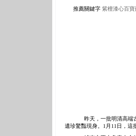
推薦關鍵字
紫檀漆心百寶
昨天，一批明清高端古
遺珍驚豔現身。
1
月
11
日，這