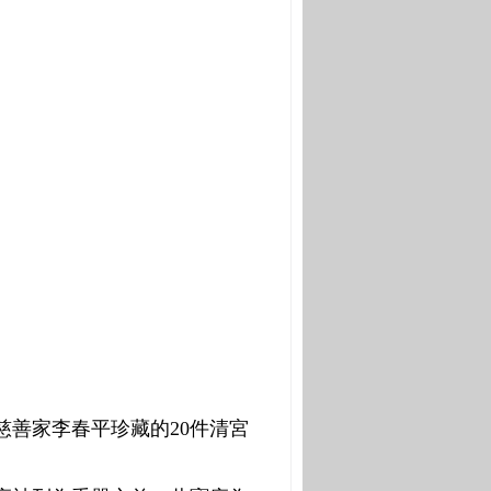
慈善家李春平珍藏的
20
件清宮