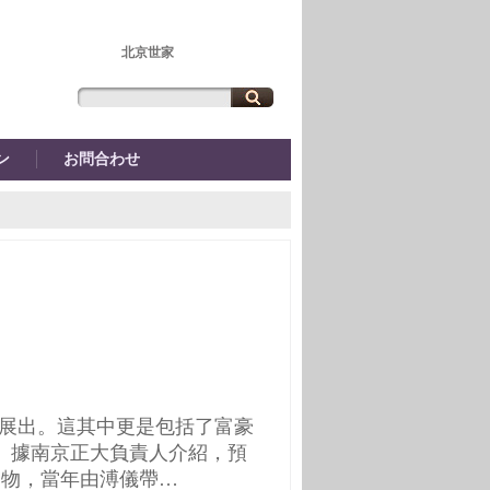
北京世家
ン
お問合わせ
展出。這其中更是包括了富豪
。
據南京正大負責人介紹，預
遺物，當年由溥儀帶…