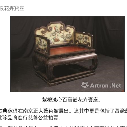
嵌花卉寶座
紫檀漆心百寶嵌花卉寶座。
典傢俱在南京正大藝術館展出。這其中更是包括了富豪
批珍品將進行慈善公益拍賣。