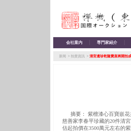
会社案内
専門家紹介
新闻
>
拍賣資訊
>
清宮遺珍乾隆寶座將開拍
摘要：
紫檀漆心百寶嵌花
慈善家李春平珍藏的
20
件清宮
估起拍價在
3500
萬元左右的紫